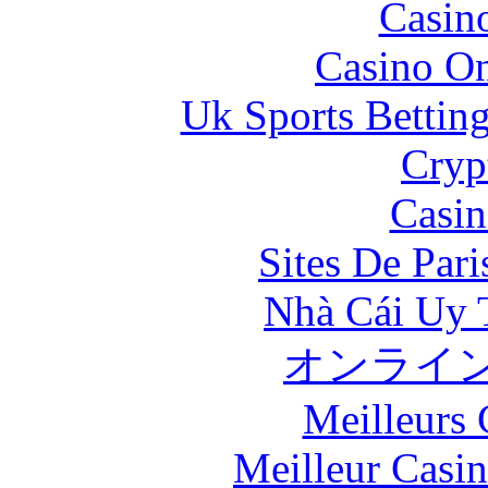
Casin
Casino O
Uk Sports Bettin
Cryp
Casin
Sites De Pari
Nhà Cái Uy 
オンライン
Meilleurs 
Meilleur Casi