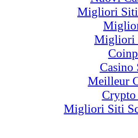
Migliori Sit
Miglio
Migliori
Coinp
Casino
Meilleur 
Crypto 
Migliori Siti